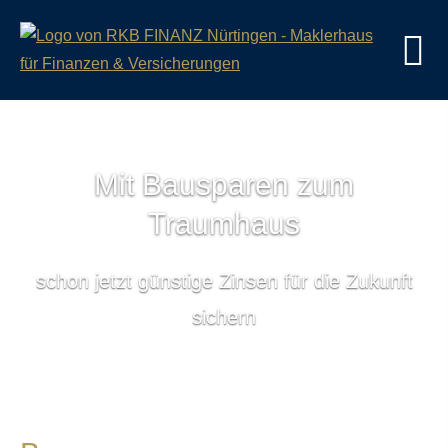
Mit Bausparen zum
Traumhaus
schon jetzt günstige Zinsen für die Zukunft
sichern