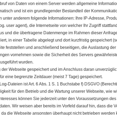
Abruf von Daten von einem Server werden allgemeine Informatio
omatisch und ist ein grundlegender Bestandteil der Kommunikati
unter anderem folgende Informationen: Ihre IP-Adresse, Produ
user agent), die Internetseite von welcher Ihr Zugriff stattfand
tus und die übertragene Datenmenge im Rahmen dieser Anfrage 
rt, in einer Tabelle abgelegt und dort kurzfristig gespeichert 
te feststellen und anschließend beseitigen, die Auslastung der
gen vornehmen sowie die Sicherheit des Servers gewährleiste
ausgeführt wurden.
ung der Webseite gespeichert und im Anschluss daran unverzügli
ür eine begrenzte Zeitdauer (meist 7 Tage) gespeichert.
og-Dateien ist Art. 6 Abs. 1 S. 1 Buchstabe f) DSGVO (Berecht
digkeit für den Betrieb und die Wartung unserer Webseite, wie w
 Interesses können Sie jederzeit unter den Voraussetzungen de
daten. Wir weisen aber bereits im Vorfeld darauf hin, dass die 
, da die Webseite ansonsten überhaupt nicht betrieben werden 